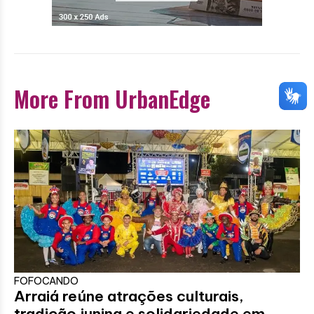
More From UrbanEdge
FOFOCANDO
Arraiá reúne atrações culturais,
tradição junina e solidariedade em