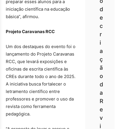
o
preparar esses alunos para a
d
iniciação científica na educação
básica”, afirmou.
e
c
Projeto Caravanas RCC
r
i
Um dos destaques do evento foi o
a
lançamento do Projeto Caravanas
ç
RCC, que levará exposições e
ã
oficinas de escrita científica às
o
CREs durante todo o ano de 2025.
d
A iniciativa busca fortalecer o
letramento científico entre
a
professores e promover o uso da
R
revista como ferramenta
e
pedagógica.
v
i
“A proposta de levar o acervo e