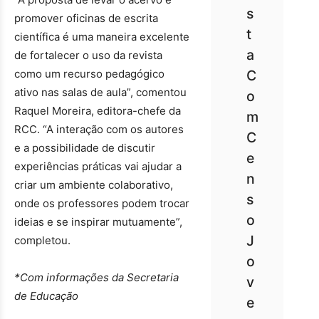
s
promover oficinas de escrita
t
científica é uma maneira excelente
a
de fortalecer o uso da revista
como um recurso pedagógico
C
ativo nas salas de aula”, comentou
o
Raquel Moreira, editora-chefe da
m
RCC. “A interação com os autores
C
e a possibilidade de discutir
e
experiências práticas vai ajudar a
n
criar um ambiente colaborativo,
s
onde os professores podem trocar
o
ideias e se inspirar mutuamente”,
J
completou.
o
*Com informações da Secretaria
v
de Educação
e