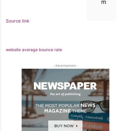
m
Source link
website average bounce rate
- Advertisement -