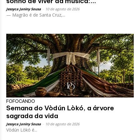
sonho de viver da música:...
Jessyca Janiny Sousa
-
10 de agosto de 2026
— Magrão é de Santa Cruz,...
FOFOCANDO
Semana do Vòdún Lòkó, a árvore
sagrada da vida
Jessyca Janiny Sousa
-
10 de agosto de 2026
Vòdún Lòkó é...