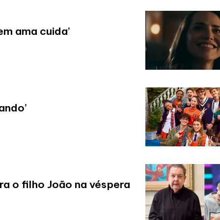
uem ama cuida’
vando’
a o filho João na véspera