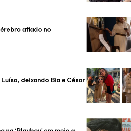
cérebro afiado no
Luísa, deixando Bia e César
a na ‘Playboy’ em meio a