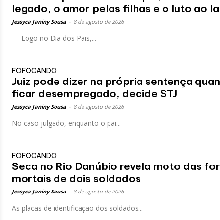
legado, o amor pelas filhas e o luto ao la
Jessyca Janiny Sousa
-
8 de agosto de 2026
— Logo no Dia dos Pais,...
FOFOCANDO
Juiz pode dizer na própria sentença quan
ficar desempregado, decide STJ
Jessyca Janiny Sousa
-
8 de agosto de 2026
No caso julgado, enquanto o pai...
FOFOCANDO
Seca no Rio Danúbio revela moto das for
mortais de dois soldados
Jessyca Janiny Sousa
-
8 de agosto de 2026
As placas de identificação dos soldados...