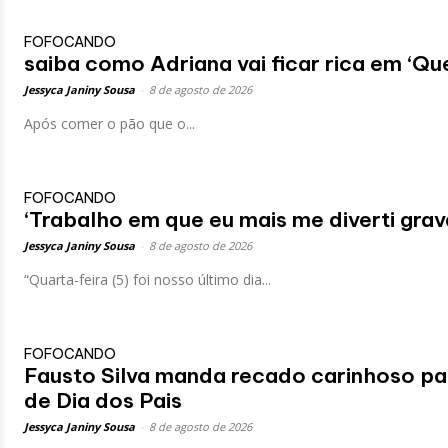
FOFOCANDO
saiba como Adriana vai ficar rica em ‘Q
Jessyca Janiny Sousa
-
8 de agosto de 2026
Após comer o pão que o...
FOFOCANDO
‘Trabalho em que eu mais me diverti gra
Jessyca Janiny Sousa
-
8 de agosto de 2026
“Quarta-feira (5) foi nosso último dia...
FOFOCANDO
Fausto Silva manda recado carinhoso par
de Dia dos Pais
Jessyca Janiny Sousa
-
8 de agosto de 2026