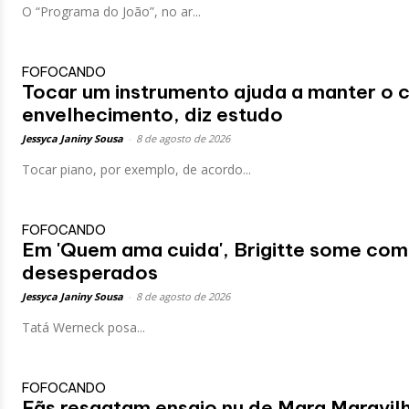
O “Programa do João”, no ar...
FOFOCANDO
Tocar um instrumento ajuda a manter o 
envelhecimento, diz estudo
Jessyca Janiny Sousa
-
8 de agosto de 2026
Tocar piano, por exemplo, de acordo...
FOFOCANDO
Em 'Quem ama cuida', Brigitte some com 
desesperados
Jessyca Janiny Sousa
-
8 de agosto de 2026
Tatá Werneck posa...
FOFOCANDO
Fãs resgatam ensaio nu de Mara Maravilh