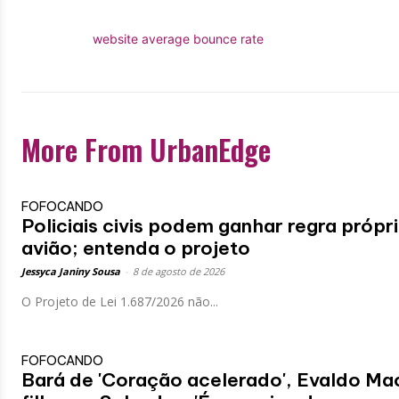
website average bounce rate
More From UrbanEdge
FOFOCANDO
Policiais civis podem ganhar regra própr
avião; entenda o projeto
Jessyca Janiny Sousa
-
8 de agosto de 2026
O Projeto de Lei 1.687/2026 não...
FOFOCANDO
Bará de 'Coração acelerado', Evaldo Mac