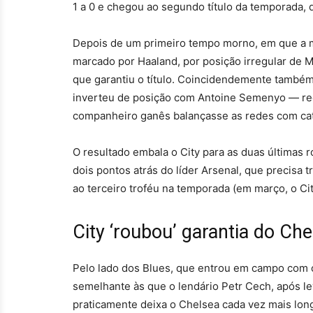
1 a 0 e chegou ao segundo título da temporada, 
Depois de um primeiro tempo morno, em que a me
marcado por Haaland, por posição irregular de 
que garantiu o título. Coincidendemente també
inverteu de posição com Antoine Semenyo — rece
companheiro ganês balançasse as redes com cate
O resultado embala o City para as duas últimas 
dois pontos atrás do líder Arsenal, que precis
ao terceiro troféu na temporada (em março, o Ci
City ‘roubou’ garantia do Ch
Pelo lado dos Blues, que entrou em campo com 
semelhante às que o lendário Petr Cech, após lev
praticamente deixa o Chelsea cada vez mais lo