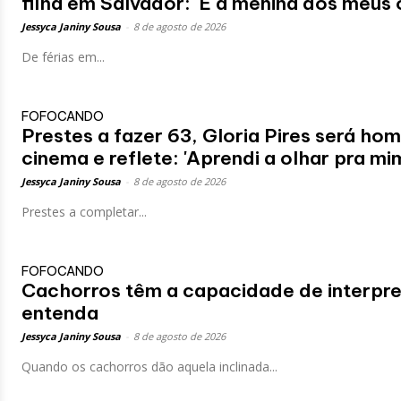
filha em Salvador: 'É a menina dos meus 
Jessyca Janiny Sousa
-
8 de agosto de 2026
De férias em...
FOFOCANDO
Prestes a fazer 63, Gloria Pires será h
cinema e reflete: 'Aprendi a olhar pra mi
Jessyca Janiny Sousa
-
8 de agosto de 2026
Prestes a completar...
FOFOCANDO
Cachorros têm a capacidade de interpr
entenda
Jessyca Janiny Sousa
-
8 de agosto de 2026
Quando os cachorros dão aquela inclinada...