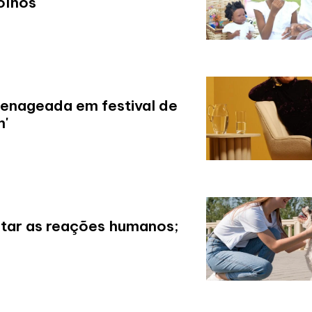
olhos'
omenageada em festival de
m'
etar as reações humanos;