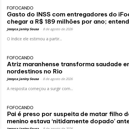
FOFOCANDO
Gasto do INSS com entregadores do iFo
chegar a R$ 189 milhões por ano; enten
Jessyca Janiny Sousa
-
8 de agosto de 2026
O índice ele estimou a partir...
FOFOCANDO
Atriz maranhense transforma saudade em 
nordestinos no Rio
Jessyca Janiny Sousa
-
8 de agosto de 2026
A resposta começou a surgir com...
FOFOCANDO
Pai é preso por suspeita de matar filho d
menino estava ‘nitidamente dopado’ ant
Jessyca Janiny Sousa
-
8 de agosto de 2026