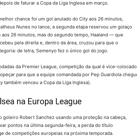
depois de faturar a Copa da Liga Inglesa em março.
lhor chance foi um gol anulado do City aos 26 minutos,
Matheus Nunes no lance, a segunda etapa reservou um golaço
m aos 26 minutos, mas do segundo tempo, Haaland — que
beu pela direita e, dentro da área, cruzou para que o
goria: de letra, Semenyo fez o único gol do jogo.
rodadas da Premier League, competição da qual é vice-colocado
a tropeçar para que a equipe comandada por Pep Guardiola chegu
ty também venceu a Copa da Liga Inglesa).
elsea na Europa League
o goleiro Robert Sanchez usando uma proteção na cabeça,
ar pontos na última segunda-feira, a perda do título
nge de competições europeias na próxima temporada.