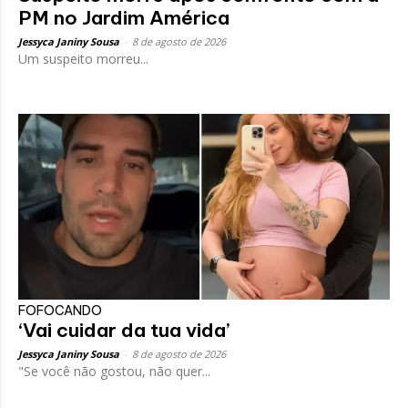
PM no Jardim América
Jessyca Janiny Sousa
-
8 de agosto de 2026
Um suspeito morreu...
FOFOCANDO
‘Vai cuidar da tua vida’
Jessyca Janiny Sousa
-
8 de agosto de 2026
"Se você não gostou, não quer...