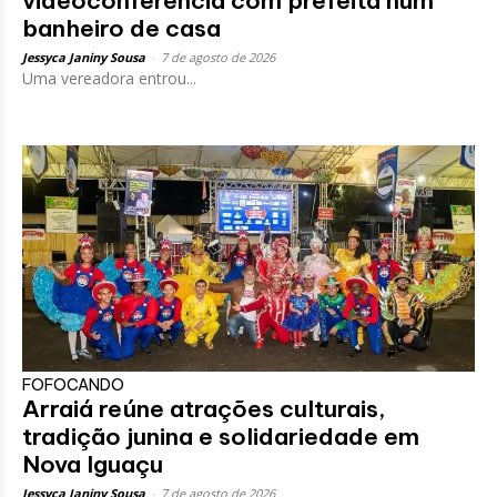
videoconferência com prefeita num
banheiro de casa
Jessyca Janiny Sousa
-
7 de agosto de 2026
Uma vereadora entrou...
FOFOCANDO
Arraiá reúne atrações culturais,
tradição junina e solidariedade em
Nova Iguaçu
Jessyca Janiny Sousa
-
7 de agosto de 2026