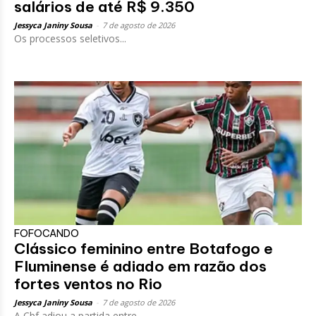
salários de até R$ 9.350
Jessyca Janiny Sousa
-
7 de agosto de 2026
Os processos seletivos...
FOFOCANDO
Clássico feminino entre Botafogo e
Fluminense é adiado em razão dos
fortes ventos no Rio
Jessyca Janiny Sousa
-
7 de agosto de 2026
A Cbf adiou a partida entre...