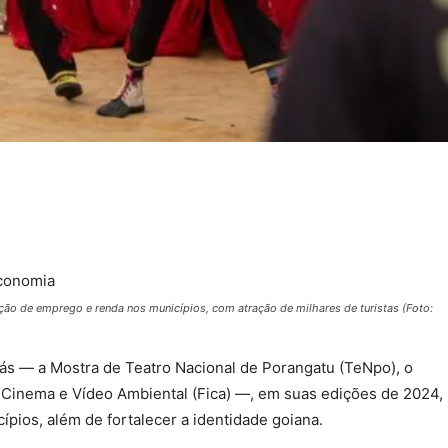
ção de emprego e renda nos municípios, com atração de milhares de turistas (Foto:
ás — a Mostra de Teatro Nacional de Porangatu (TeNpo), o
e Cinema e Vídeo Ambiental (Fica) —, em suas edições de 2024,
pios, além de fortalecer a identidade goiana.