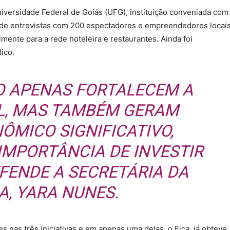
versidade Federal de Goiás (UFG), instituição conveniada com
tir de entrevistas com 200 espectadores e empreendedores locais
mente para a rede hoteleira e restaurantes. Ainda foi
ico.
O APENAS FORTALECEM A
L, MAS TAMBÉM GERAM
ÔMICO SIGNIFICATIVO,
MPORTÂNCIA DE INVESTIR
EFENDE A SECRETÁRIA DA
A
, YARA NUNES.
s nas três iniciativas e em apenas uma delas, o Fica, já obteve