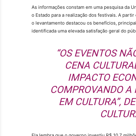
As informações constam em uma pesquisa da Uni
o Estado para a realização dos festivais. A par
o levantamento destacou os benefícios, principal
identificada uma elevada satisfação geral do públ
“OS EVENTOS NÃ
CENA CULTURA
IMPACTO ECON
COMPROVANDO A I
EM CULTURA”, D
CULTUR
Ela lembra que o governo investiu R$ 10,7 milhõe