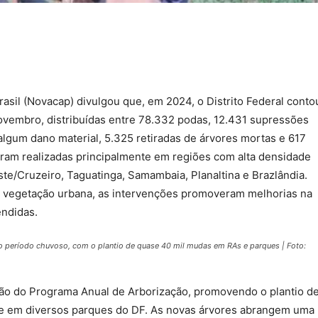
sil (Novacap) divulgou que, em 2024, o Distrito Federal conto
ovembro, distribuídas entre 78.332 podas, 12.431 supressões
lgum dano material, 5.325 retiradas de árvores mortas e 617
oram realizadas principalmente em regiões com alta densidade
te/Cruzeiro, Taguatinga, Samambaia, Planaltina e Brazlândia.
a vegetação urbana, as intervenções promoveram melhorias na
endidas.
o período chuvoso, com o plantio de quase 40 mil mudas em RAs e parques | Foto:
ção do Programa Anual de Arborização, promovendo o plantio d
 e em diversos parques do DF. As novas árvores abrangem uma