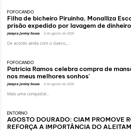
FOFOCANDO
Filha de bicheiro Piruinha, Monalliza E
prisão expedido por lavagem de dinheir
Jessyca Janiny Sousa
-
6 de agosto de 2026
De acordo ainda com o Gaeco,...
FOFOCANDO
Patricia Ramos celebra compra de mansã
nos meus melhores sonhos'
Jessyca Janiny Sousa
-
6 de agosto de 2026
Mais uma conquista!...
ENTORNO
AGOSTO DOURADO: CIAM PROMOVE R
REFORÇA A IMPORTÂNCIA DO ALEIT