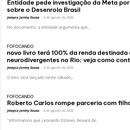
Entidade pede investigação da Meta por
sobre o Desenrola Brasil
Jessyca Janiny Sousa
-
6 de agosto de 2026
No documento, a entidade argumenta que...
FOFOCANDO
novo livro terá 100% da renda destinada 
neurodivergentes no Rio; veja como cont
Jessyca Janiny Sousa
-
6 de agosto de 2026
O livro será lançado neste sábado,...
FOFOCANDO
Roberto Carlos rompe parceria com filh
Jessyca Janiny Sousa
-
6 de agosto de 2026
"Informamos que Leonardo Esteves deixará de...