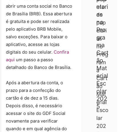
abrir uma conta social no Banco
nto
de Brasília (BRB). Essa abertura
de
é gratuita e pode ser realizada
pap
pelo aplicativo BRB Mobile,
elari
salvo exceções. Para baixar o
as
aplicativo, acesse as lojas
no
digitais do seu celular.
Confira
Prog
aqui
um passo a passo
ram
detalhado do Banco de Brasília.
a
Cart
Após a abertura da conta, o
ão
prazo para a confecção do
Mat
cartão é de dez a 15 dias.
erial
Depois disso, é necessário
Esco
acessar o site do GDF Social
lar
novamente para verificar
202
quando e em qual agência do