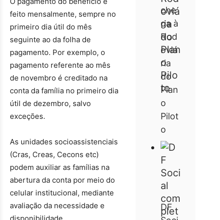
O pagamento do benefício é
che
feito mensalmente, sempre no
ga à
primeiro dia útil do mês
Rod
seguinte ao da folha de
oviá
pagamento. Por exemplo, o
ria
pagamento referente ao mês
do
de novembro é creditado na
Plan
conta da família no primeiro dia
o
útil de dezembro, salvo
Pilot
exceções.
o
As unidades socioassistenciais
(Cras, Creas, Cecons etc)
podem auxiliar as famílias na
abertura da conta por meio do
celular institucional, mediante
avaliação da necessidade e
DF
disponibilidade.