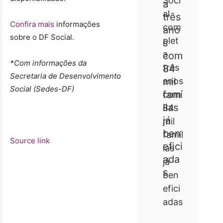
Soci
al
Confira mais
informações
com
sobre o DF Social.
plet
a
*Com informações da
três
Secretaria de Desenvolvimento
anos
Social (Sedes-DF)
com
84
mil
famíl
Source link
ias
já
ben
efici
adas