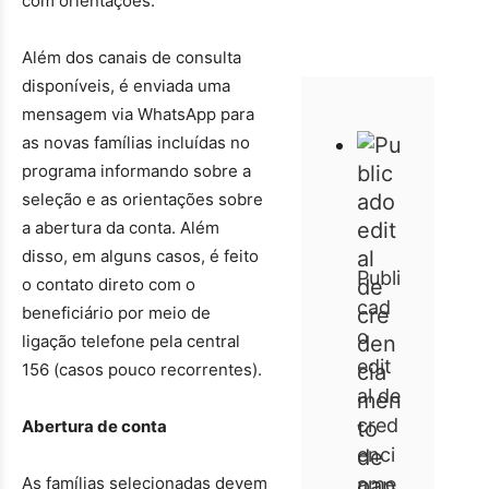
com orientações.
Além dos canais de consulta
disponíveis, é enviada uma
mensagem via WhatsApp para
as novas famílias incluídas no
programa informando sobre a
seleção e as orientações sobre
a abertura da conta. Além
disso, em alguns casos, é feito
Publi
o contato direto com o
cad
beneficiário por meio de
o
ligação telefone pela central
edit
156 (casos pouco recorrentes).
al de
cred
Abertura de conta
enci
As famílias selecionadas devem
ame