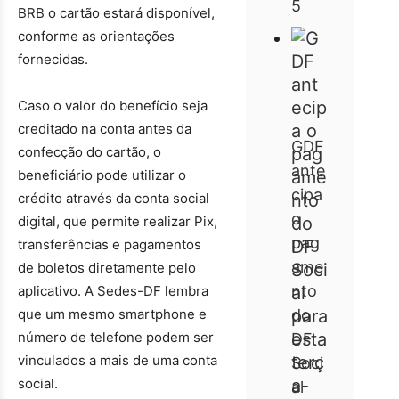
5
BRB o cartão estará disponível,
conforme as orientações
fornecidas.
Caso o valor do benefício seja
creditado na conta antes da
GDF
confecção do cartão, o
ante
beneficiário pode utilizar o
cipa
crédito através da conta social
o
digital, que permite realizar Pix,
pag
transferências e pagamentos
ame
de boletos diretamente pelo
nto
aplicativo. A Sedes-DF lembra
que um mesmo smartphone e
do
número de telefone podem ser
DF
vinculados a mais de uma conta
Soci
social.
al