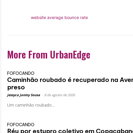
website average bounce rate
More From UrbanEdge
FOFOCANDO
Caminhão roubado é recuperado na Avenid
preso
Jessyca Janiny Sousa
-
8 de agosto de 2026
Um caminhão roubado...
FOFOCANDO
Réu por estupro coletivo em Copacabana