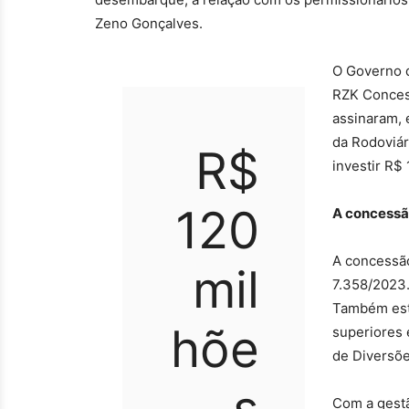
Zeno Gonçalves.
O Governo d
RZK Concess
assinaram, 
da Rodoviár
R$
investir R$ 
120
A concess
A concessão 
mil
7.358/2023.
Também est
hõe
superiores 
de Diversõe
s
Com a gestã