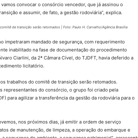
, vamos convocar o consórcio vencedor, que já assinou o
nsição e assumir, de fato, a gestão rodoviária”, explica.
comitê de transição serão retomados | Foto: Paulo H. Carvalho/Agência Brasília
no impetraram mandado de segurança, com requerimento
mente inabilitado na fase de documentação do procedimento
lvaro Ciarlini, da 2ª Câmara Cível, do TJDFT, havia deferido a
edimento licitatório.
 os trabalhos do comitê de transição serão retomados.
 representantes do consórcio, o grupo foi criado pela
 para agilizar a transferência da gestão da rodoviária para o
vemos, nos próximos dias, já emitir a ordem de serviço
ratos de manutenção, de limpeza, a operação do embarque e
 a segurança do ambiente, a segurança patrimonial”, acrescent