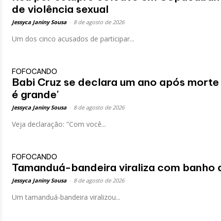
de violência sexual
Jessyca Janiny Sousa
-
8 de agosto de 2026
Um dos cinco acusados de participar...
FOFOCANDO
Babi Cruz se declara um ano após morte 
é grande'
Jessyca Janiny Sousa
-
8 de agosto de 2026
Veja declaração: "Com você...
FOFOCANDO
Tamanduá-bandeira viraliza com banho 
Jessyca Janiny Sousa
-
8 de agosto de 2026
Um tamanduá-bandeira viralizou...