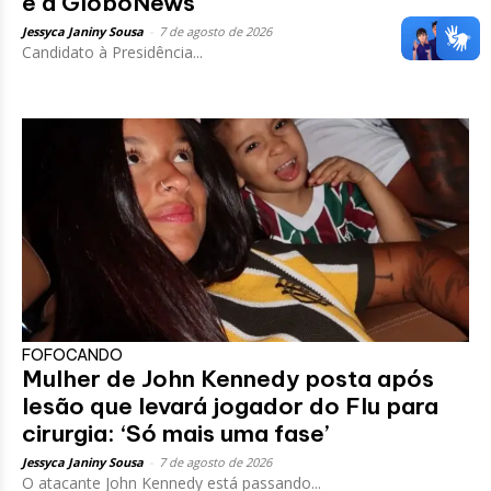
e à GloboNews
Jessyca Janiny Sousa
-
7 de agosto de 2026
Candidato à Presidência...
FOFOCANDO
Mulher de John Kennedy posta após
lesão que levará jogador do Flu para
cirurgia: ‘Só mais uma fase’
Jessyca Janiny Sousa
-
7 de agosto de 2026
O atacante John Kennedy está passando...