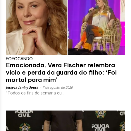
FOFOCANDO
Emocionada, Vera Fischer relembra
vício e perda da guarda do filho: ‘Foi
mortal para mim’
Jessyca Janiny Sousa
-
7 de agosto de 2026
"Todos os fins de semana eu...