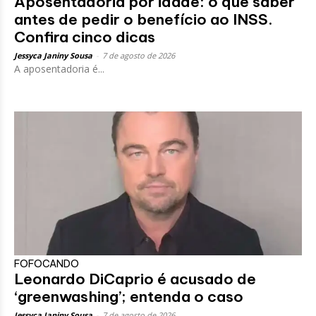
Aposentadoria por idade: o que saber
antes de pedir o benefício ao INSS.
Confira cinco dicas
Jessyca Janiny Sousa
-
7 de agosto de 2026
A aposentadoria é...
FOFOCANDO
Leonardo DiCaprio é acusado de
‘greenwashing’; entenda o caso
Jessyca Janiny Sousa
-
7 de agosto de 2026