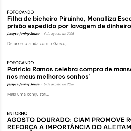
FOFOCANDO
Filha de bicheiro Piruinha, Monalliza E
prisão expedido por lavagem de dinheir
Jessyca Janiny Sousa
-
6 de agosto de 2026
De acordo ainda com o Gaeco,...
FOFOCANDO
Patricia Ramos celebra compra de mansã
nos meus melhores sonhos'
Jessyca Janiny Sousa
-
6 de agosto de 2026
Mais uma conquista!...
ENTORNO
AGOSTO DOURADO: CIAM PROMOVE R
REFORÇA A IMPORTÂNCIA DO ALEIT