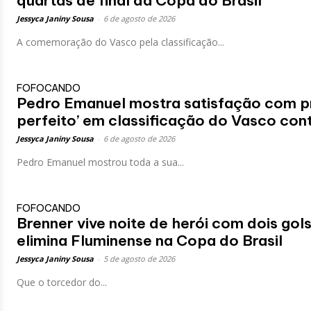
quartas de final da Copa do Brasil
Jessyca Janiny Sousa
-
6 de agosto de 2026
A comemoração do Vasco pela classificação...
FOFOCANDO
Pedro Emanuel mostra satisfação com p
perfeito’ em classificação do Vasco con
Jessyca Janiny Sousa
-
6 de agosto de 2026
Pedro Emanuel mostrou toda a sua...
FOFOCANDO
Brenner vive noite de herói com dois go
elimina Fluminense na Copa do Brasil
Jessyca Janiny Sousa
-
5 de agosto de 2026
Que o torcedor do...