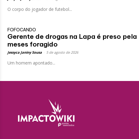
O corpo do jogador de futebol...
FOFOCANDO
Gerente de drogas na Lapa é preso pela 
meses foragido
Jessyca Janiny Sousa
-
5 de agosto de 2026
Um homem apontado...