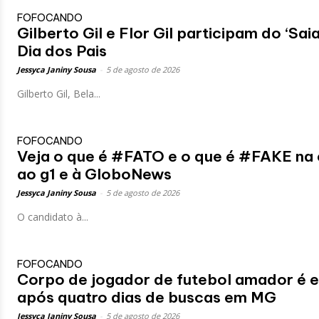
FOFOCANDO
Gilberto Gil e Flor Gil participam do ‘S
Dia dos Pais
Jessyca Janiny Sousa
-
5 de agosto de 2026
Gilberto Gil, Bela...
FOFOCANDO
Veja o que é #FATO e o que é #FAKE na 
ao g1 e à GloboNews
Jessyca Janiny Sousa
-
5 de agosto de 2026
O candidato à...
FOFOCANDO
Corpo de jogador de futebol amador é 
após quatro dias de buscas em MG
Jessyca Janiny Sousa
-
5 de agosto de 2026