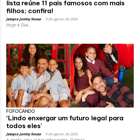
lista reúne 11 pais famosos com mais
filhos; confira!
Jessyca Janiny Sousa
-
9 de agosto de 2026
Hoje é Dia...
FOFOCANDO
‘Lindo enxergar um futuro legal para
todos eles’
Jessyca Janiny Sousa
-
9 de agosto de 2026
A gente ama jogar videogame. Damos...