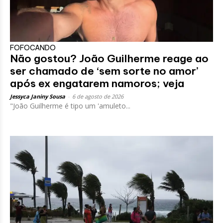
FOFOCANDO
Não gostou? João Guilherme reage ao
ser chamado de ‘sem sorte no amor’
após ex engatarem namoros; veja
Jessyca Janiny Sousa
-
6 de agosto de 2026
"João Guilherme é tipo um 'amuleto...