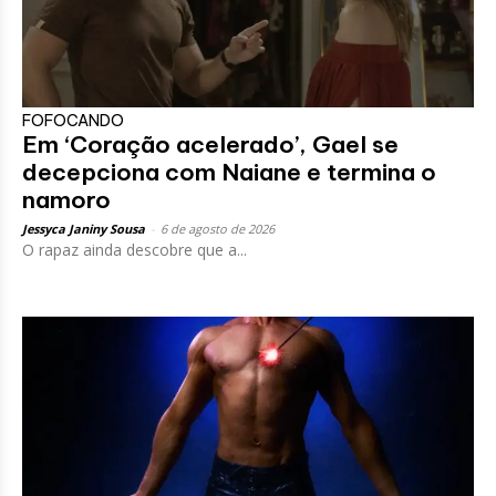
FOFOCANDO
Em ‘Coração acelerado’, Gael se
decepciona com Naiane e termina o
namoro
Jessyca Janiny Sousa
-
6 de agosto de 2026
O rapaz ainda descobre que a...