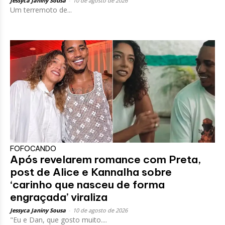
Jessyca Janiny Sousa
-
10 de agosto de 2026
Um terremoto de...
FOFOCANDO
Após revelarem romance com Preta,
post de Alice e Kannalha sobre
‘carinho que nasceu de forma
engraçada’ viraliza
Jessyca Janiny Sousa
-
10 de agosto de 2026
"Eu e Dan, que gosto muito....