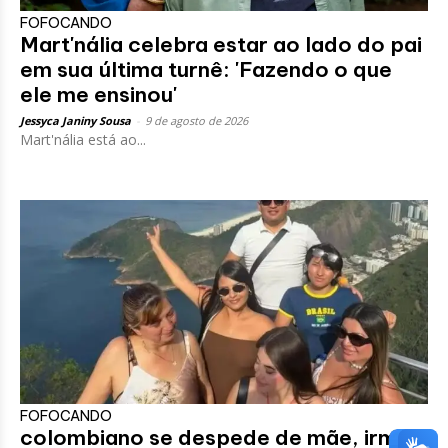
FOFOCANDO
Mart'nália celebra estar ao lado do pai
em sua última turnê: 'Fazendo o que
ele me ensinou'
Jessyca Janiny Sousa
-
9 de agosto de 2026
Mart'nália está ao...
FOFOCANDO
colombiano se despede de mãe, irmã e