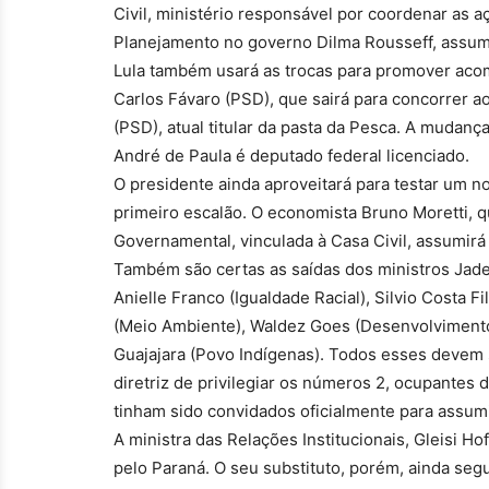
Civil, ministério responsável por coordenar as a
Planejamento no governo Dilma Rousseff, assumi
Lula também usará as trocas para promover acomo
Carlos Fávaro (PSD), que sairá para concorrer a
(PSD), atual titular da pasta da Pesca. A mudan
André de Paula é deputado federal licenciado.
O presidente ainda aproveitará para testar um
primeiro escalão. O economista Bruno Moretti, q
Governamental, vinculada à Casa Civil, assumir
Também são certas as saídas dos ministros Jader
Anielle Franco (Igualdade Racial), Silvio Costa F
(Meio Ambiente), Waldez Goes (Desenvolvimento
Guajajara (Povo Indígenas). Todos esses devem s
diretriz de privilegiar os números 2, ocupantes
tinham sido convidados oficialmente para assumi
A ministra das Relações Institucionais, Gleisi 
pelo Paraná. O seu substituto, porém, ainda seg