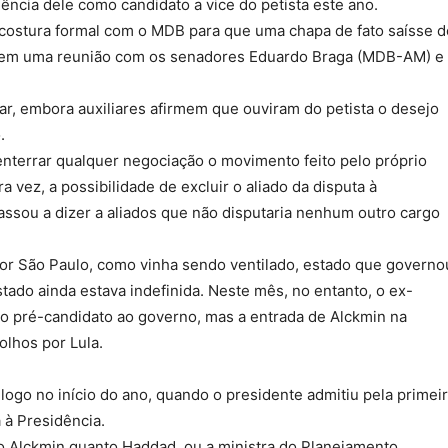
ência dele como candidato a vice do petista este ano.
costura formal com o MDB para que uma chapa de fato saísse d
sso em uma reunião com os senadores Eduardo Braga (MDB-AM) e
r, embora auxiliares afirmem que ouviram do petista o desejo
.
nterrar qualquer negociação o movimento feito pelo próprio
a vez, a possibilidade de excluir o aliado da disputa à
passou a dizer a aliados que não disputaria nenhum outro cargo
 por São Paulo, como vinha sendo ventilado, estado que governo
tado ainda estava indefinida. Neste mês, no entanto, o ex-
o pré-candidato ao governo, mas a entrada de Alckmin na
olhos por Lula.
logo no início do ano, quando o presidente admitiu pela primei
a à Presidência.
to Alckmin quanto Haddad, ou a ministra do Planejamento,