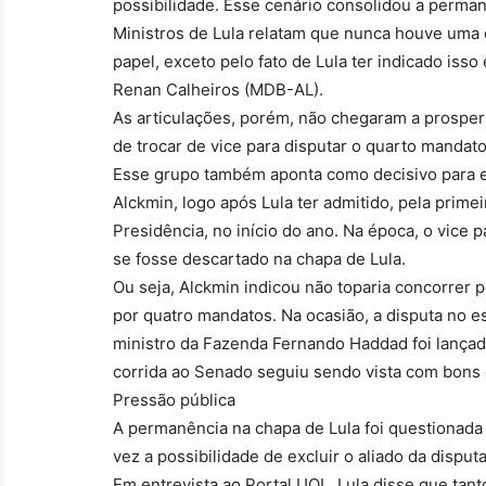
possibilidade. Esse cenário consolidou a perman
Ministros de Lula relatam que nunca houve uma 
papel, exceto pelo fato de Lula ter indicado i
Renan Calheiros (MDB-AL).
As articulações, porém, não chegaram a prospera
de trocar de vice para disputar o quarto mandato
Esse grupo também aponta como decisivo para e
Alckmin, logo após Lula ter admitido, pela primeir
Presidência, no início do ano. Na época, o vice 
se fosse descartado na chapa de Lula.
Ou seja, Alckmin indicou não toparia concorrer
por quatro mandatos. Na ocasião, a disputa no es
ministro da Fazenda Fernando Haddad foi lançad
corrida ao Senado seguiu sendo vista com bons 
Pressão pública
A permanência na chapa de Lula foi questionada 
vez a possibilidade de excluir o aliado da disput
Em entrevista ao Portal UOL, Lula disse que tan