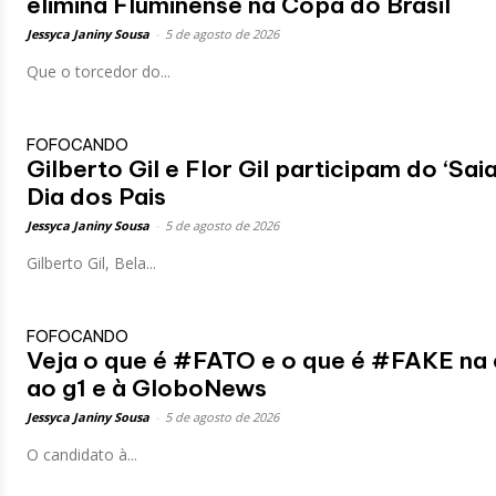
elimina Fluminense na Copa do Brasil
Jessyca Janiny Sousa
-
5 de agosto de 2026
Que o torcedor do...
FOFOCANDO
Gilberto Gil e Flor Gil participam do ‘S
Dia dos Pais
Jessyca Janiny Sousa
-
5 de agosto de 2026
Gilberto Gil, Bela...
FOFOCANDO
Veja o que é #FATO e o que é #FAKE na 
ao g1 e à GloboNews
Jessyca Janiny Sousa
-
5 de agosto de 2026
O candidato à...