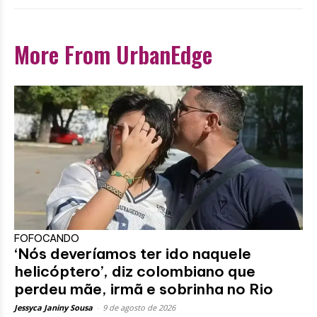
More From UrbanEdge
FOFOCANDO
‘Nós deveríamos ter ido naquele
helicóptero’, diz colombiano que
perdeu mãe, irmã e sobrinha no Rio
Jessyca Janiny Sousa
-
9 de agosto de 2026