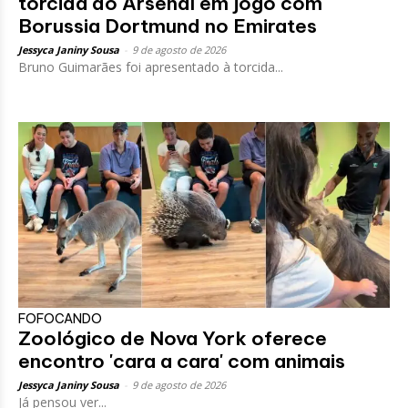
torcida do Arsenal em jogo com
Borussia Dortmund no Emirates
Jessyca Janiny Sousa
-
9 de agosto de 2026
Bruno Guimarães foi apresentado à torcida...
FOFOCANDO
Zoológico de Nova York oferece
encontro 'cara a cara' com animais
Jessyca Janiny Sousa
-
9 de agosto de 2026
Já pensou ver...