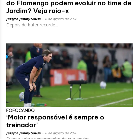
do Flamengo podem evoluir no time de
Jardim? Veja raio-x
Jessyca Janiny Sousa
-
6 de agosto de 2026
Depois de bater recorde...
FOFOCANDO
‘Maior responsável é sempre o
treinador’
Jessyca Janiny Sousa
-
6 de agosto de 2026
Franco sobre desempenho de sua equipe,...