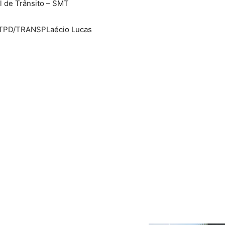
 de Trânsito – SMT
SITPD/TRANSP
Laécio Lucas