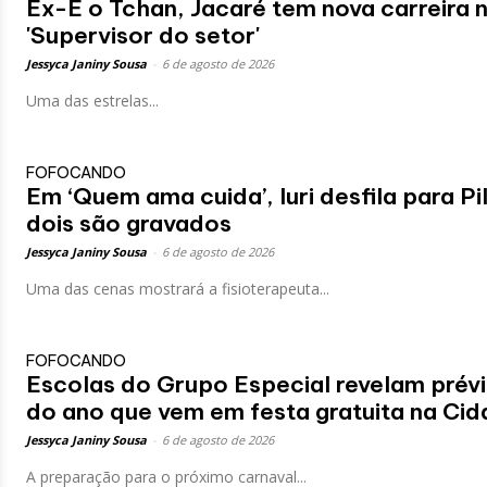
Ex-É o Tchan, Jacaré tem nova carreira 
'Supervisor do setor'
Jessyca Janiny Sousa
-
6 de agosto de 2026
Uma das estrelas...
FOFOCANDO
Em ‘Quem ama cuida’, Iuri desfila para Pi
dois são gravados
Jessyca Janiny Sousa
-
6 de agosto de 2026
Uma das cenas mostrará a fisioterapeuta...
FOFOCANDO
Escolas do Grupo Especial revelam prévi
do ano que vem em festa gratuita na Ci
Jessyca Janiny Sousa
-
6 de agosto de 2026
A preparação para o próximo carnaval...