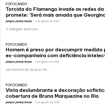
FOFOCANDO
Torcida do Flamengo invade as redes da
promete: 'Será mais amada que Georgina
Jessyca Janiny Sousa
-
6 de agosto de 2026
O triângulo amoroso...
FOFOCANDO
Homem é preso por descumprir medida p
ex-companheira com deficiência intelect
Jessyca Janiny Sousa
-
6 de agosto de 2026
Um homem de 36 anos foi...
FOFOCANDO
Vista deslumbrante e decoração sofistic
cobertura de Bruna Marquezine no Rio
Jessyca Janiny Sousa
-
6 de agosto de 2026