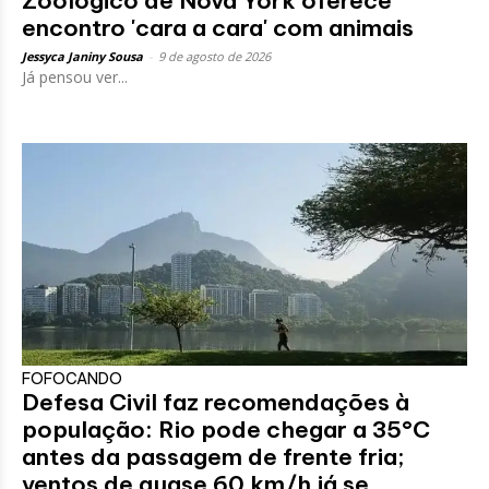
Zoológico de Nova York oferece
encontro 'cara a cara' com animais
Jessyca Janiny Sousa
-
9 de agosto de 2026
Já pensou ver...
FOFOCANDO
Defesa Civil faz recomendações à
população: Rio pode chegar a 35°C
antes da passagem de frente fria;
ventos de quase 60 km/h já se...