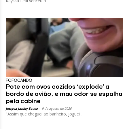
Rayssa Leal venceu o...
FOFOCANDO
Pote com ovos cozidos ‘explode’ a
bordo de avião, e mau odor se espalha
pela cabine
Jessyca Janiny Sousa
-
9 de agosto de 2026
"Assim que cheguei ao banheiro, joguei...