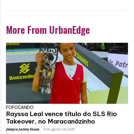
More From UrbanEdge
FOFOCANDO
Rayssa Leal vence título do SLS Rio
Takeover, no Maracanãzinho
Jessyca Janiny Sousa
-
9 de agosto de 2026