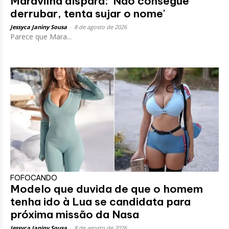
Maravilha dispara: 'Não consegue
derrubar, tenta sujar o nome'
Jessyca Janiny Sousa
-
8 de agosto de 2026
Parece que Mara...
FOFOCANDO
Modelo que duvida de que o homem
tenha ido à Lua se candidata para
próxima missão da Nasa
Jessyca Janiny Sousa
-
8 de agosto de 2026