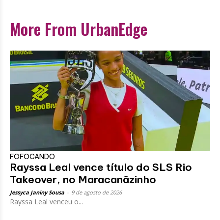
More From UrbanEdge
FOFOCANDO
Rayssa Leal vence título do SLS Rio
Takeover, no Maracanãzinho
Jessyca Janiny Sousa
-
9 de agosto de 2026
Rayssa Leal venceu o...