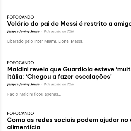
FOFOCANDO
Velório do pai de Messi é restrito a amig
Jessyca Janiny Sousa
-
9 de agosto de 2026
Liberado pelo Inter Miami, Lionel Messi...
FOFOCANDO
Maldini revela que Guardiola esteve ‘muit
Itália: ‘Chegou a fazer escalações’
Jessyca Janiny Sousa
-
9 de agosto de 2026
Paolo Maldini ficou apenas...
FOFOCANDO
Como as redes sociais podem ajudar no 
alimentícia