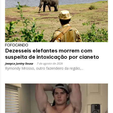
FOFOCANDO
Dezesseis elefantes morrem com
suspeita de intoxicação por cianeto
Jessyca Janiny Sousa
-
7 de agosto de 2026
Rymondy Mrosso, outro fazendeiro da região,...