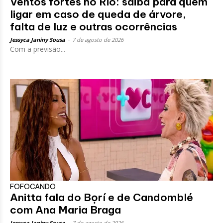
Ventos fortes no Rio: saiba para quem
ligar em caso de queda de árvore,
falta de luz e outras ocorrências
Jessyca Janiny Sousa
-
7 de agosto de 2026
Com a previsão...
FOFOCANDO
Anitta fala do Bọrí e de Candomblé
com Ana Maria Braga
Jessyca Janiny Sousa
-
7 de agosto de 2026