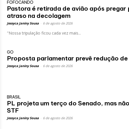
FOFOCANDO
Pastora é retirada de avião após pregar
atraso na decolagem
Jessyca Janiny Sousa
-
6 de agosto de 2026
"Nossa tripulação ficou cada vez mais...
GO
Proposta parlamentar prevê redução de 
Jessyca Janiny Sousa
-
6 de agosto de 2026
BRASIL
PL projeta um terço do Senado, mas não 
STF
Jessyca Janiny Sousa
-
6 de agosto de 2026