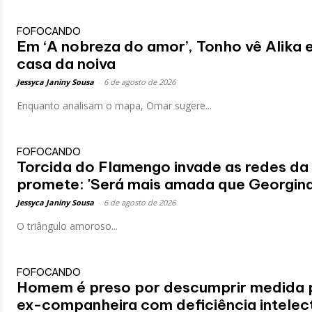
FOFOCANDO
Em ‘A nobreza do amor’, Tonho vê Alika 
casa da noiva
Jessyca Janiny Sousa
-
6 de agosto de 2026
Enquanto analisam o mapa, Omar sugere...
FOFOCANDO
Torcida do Flamengo invade as redes da
promete: 'Será mais amada que Georgina
Jessyca Janiny Sousa
-
6 de agosto de 2026
O triângulo amoroso...
FOFOCANDO
Homem é preso por descumprir medida p
ex-companheira com deficiência intelect