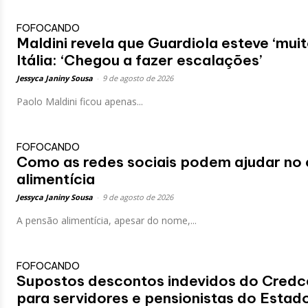
FOFOCANDO
Maldini revela que Guardiola esteve ‘muit
Itália: ‘Chegou a fazer escalações’
Jessyca Janiny Sousa
-
9 de agosto de 2026
Paolo Maldini ficou apenas...
FOFOCANDO
Como as redes sociais podem ajudar no 
alimentícia
Jessyca Janiny Sousa
-
9 de agosto de 2026
A pensão alimentícia, apesar do nome,...
FOFOCANDO
Supostos descontos indevidos do Credc
para servidores e pensionistas do Estad