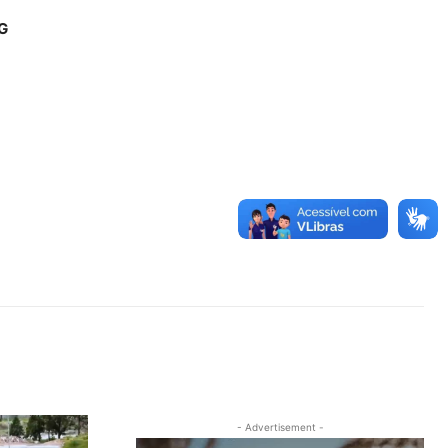
G
- Advertisement -