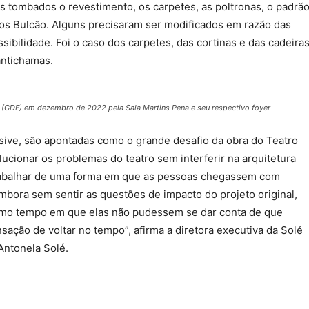
ns tombados o revestimento, os carpetes, as poltronas, o padrã
thos Bulcão. Alguns precisaram ser modificados em razão das
ibilidade. Foi o caso dos carpetes, das cortinas e das cadeira
antichamas.
al (GDF) em dezembro de 2022 pela Sala Martins Pena e seu respectivo foyer
usive, são apontadas como o grande desafio da obra do Teatro
lucionar os problemas do teatro sem interferir na arquitetura
 trabalhar de uma forma em que as pessoas chegassem com
bora sem sentir as questões de impacto do projeto original,
smo tempo em que elas não pudessem se dar conta de que
ção de voltar no tempo”, afirma a diretora executiva da Solé
Antonela Solé.