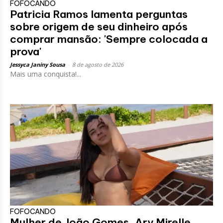
FOFOCANDO
Patricia Ramos lamenta perguntas
sobre origem de seu dinheiro após
comprar mansão: 'Sempre colocada a
prova'
Jessyca Janiny Sousa
-
8 de agosto de 2026
Mais uma conquista!...
FOFOCANDO
Mulher de João Gomes, Ary Mirelle