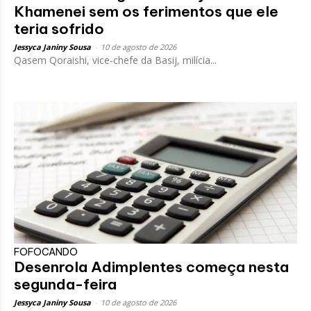
Khamenei sem os ferimentos que ele
teria sofrido
Jessyca Janiny Sousa
-
10 de agosto de 2026
Qasem Qoraishi, vice-chefe da Basij, milícia...
FOFOCANDO
Desenrola Adimplentes começa nesta
segunda-feira
Jessyca Janiny Sousa
-
10 de agosto de 2026