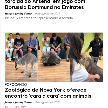
torcida do Arsenal em jogo com
Borussia Dortmund no Emirates
Jessyca Janiny Sousa
-
9 de agosto de 2026
Bruno Guimarães foi apresentado à torcida...
FOFOCANDO
Zoológico de Nova York oferece
encontro 'cara a cara' com animais
Jessyca Janiny Sousa
-
9 de agosto de 2026
Já pensou ver...