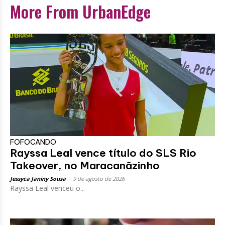
More From UrbanEdge
FOFOCANDO
Rayssa Leal vence título do SLS Rio
Takeover, no Maracanãzinho
Jessyca Janiny Sousa
-
9 de agosto de 2026
Rayssa Leal venceu o...