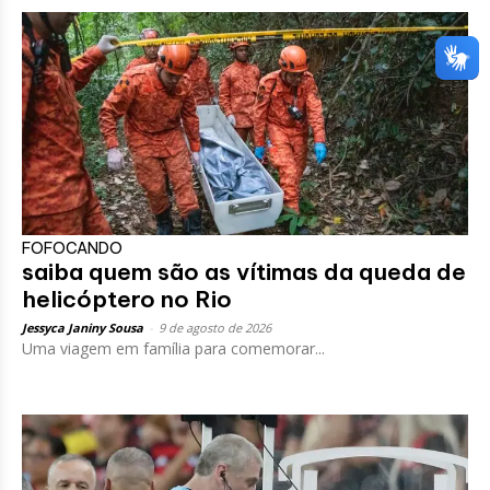
FOFOCANDO
saiba quem são as vítimas da queda de
helicóptero no Rio
Jessyca Janiny Sousa
-
9 de agosto de 2026
Uma viagem em família para comemorar...