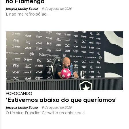
no Flamengo
Jessyca Janiny Sousa
-
9 de agosto de 2026
E não me refiro só ao...
FOFOCANDO
‘Estivemos abaixo do que queríamos’
Jessyca Janiny Sousa
-
9 de agosto de 2026
O técnico Franclim Carvalho reconheceu a...