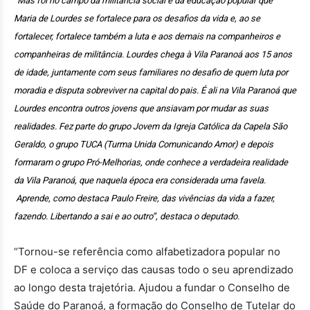
“Mas foi no campo da militância social e da educação popular que
Maria de Lourdes se fortalece para os desafios da vida e, ao se
fortalecer, fortalece também a luta e aos demais na companheiros e
companheiras de militância. Lourdes chega à Vila Paranoá aos 15 anos
de idade, juntamente com seus familiares no desafio de quem luta por
moradia e disputa sobreviver na capital do pais. É ali na Vila Paranoá que
Lourdes encontra outros jovens que ansiavam por mudar as suas
realidades.
Fez parte do grupo Jovem da Igreja Católica da Capela São
Geraldo, o grupo TUCA (Turma Unida Comunicando Amor) e depois
formaram o grupo Pró-Melhorias, onde conhece a verdadeira realidade
da Vila Paranoá, que naquela época era considerada uma favela.
Aprende, como destaca Paulo Freire, das vivências da vida a fazer,
fazendo. Libertando a sai e ao outro”, destaca o deputado.
“Tornou-se referência como alfabetizadora popular no
DF e coloca a serviço das causas todo o seu aprendizado
ao longo desta trajetória. Ajudou a fundar o Conselho de
Saúde do Paranoá, a formação do Conselho de Tutelar do