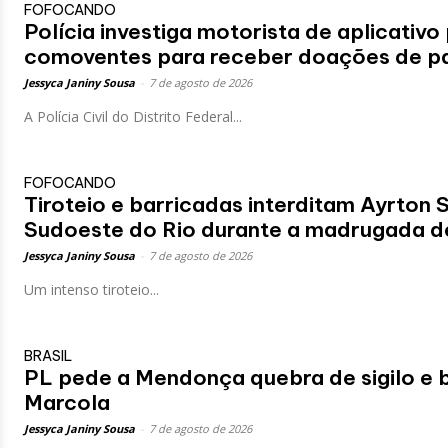
FOFOCANDO
Polícia investiga motorista de aplicativo 
comoventes para receber doações de pa
Jessyca Janiny Sousa
-
7 de agosto de 2026
A Polícia Civil do Distrito Federal...
FOFOCANDO
Tiroteio e barricadas interditam Ayrton 
Sudoeste do Rio durante a madrugada de
Jessyca Janiny Sousa
-
7 de agosto de 2026
Um intenso tiroteio...
BRASIL
PL pede a Mendonça quebra de sigilo e 
Marcola
Jessyca Janiny Sousa
-
7 de agosto de 2026