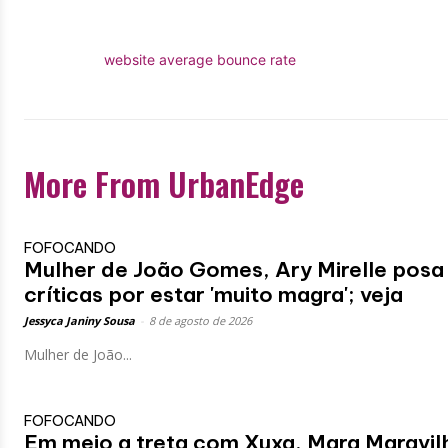
website average bounce rate
More From UrbanEdge
FOFOCANDO
Mulher de João Gomes, Ary Mirelle posa 
críticas por estar 'muito magra'; veja
Jessyca Janiny Sousa
-
8 de agosto de 2026
Mulher de João...
FOFOCANDO
Em meio a treta com Xuxa, Mara Maravil