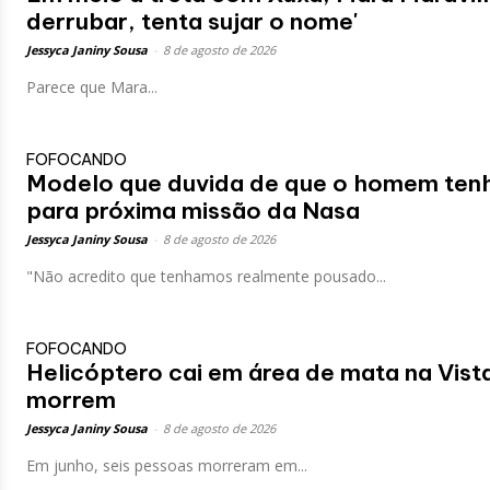
derrubar, tenta sujar o nome'
Jessyca Janiny Sousa
-
8 de agosto de 2026
Parece que Mara...
FOFOCANDO
Modelo que duvida de que o homem tenh
para próxima missão da Nasa
Jessyca Janiny Sousa
-
8 de agosto de 2026
"Não acredito que tenhamos realmente pousado...
FOFOCANDO
Helicóptero cai em área de mata na Vist
morrem
Jessyca Janiny Sousa
-
8 de agosto de 2026
Em junho, seis pessoas morreram em...