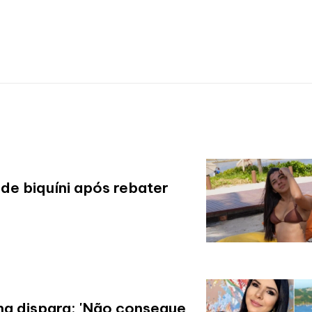
de biquíni após rebater
ha dispara: 'Não consegue