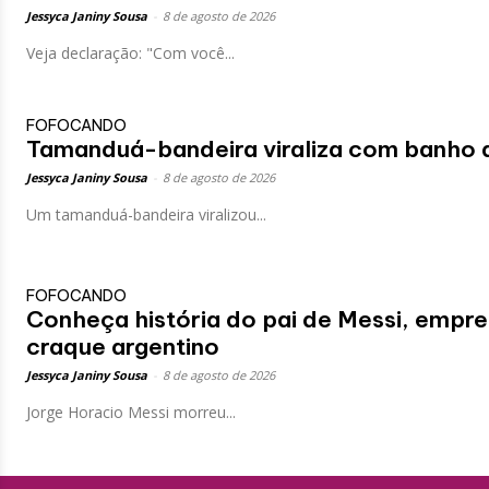
Jessyca Janiny Sousa
-
8 de agosto de 2026
Veja declaração: "Com você...
FOFOCANDO
Tamanduá-bandeira viraliza com banho 
Jessyca Janiny Sousa
-
8 de agosto de 2026
Um tamanduá-bandeira viralizou...
FOFOCANDO
Conheça história do pai de Messi, empres
craque argentino
Jessyca Janiny Sousa
-
8 de agosto de 2026
Jorge Horacio Messi morreu...