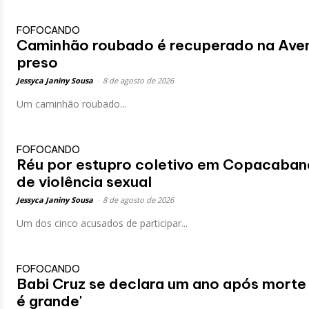
FOFOCANDO
Caminhão roubado é recuperado na Avenid
preso
Jessyca Janiny Sousa
-
8 de agosto de 2026
Um caminhão roubado...
FOFOCANDO
Réu por estupro coletivo em Copacabana
de violência sexual
Jessyca Janiny Sousa
-
8 de agosto de 2026
Um dos cinco acusados de participar...
FOFOCANDO
Babi Cruz se declara um ano após morte 
é grande'