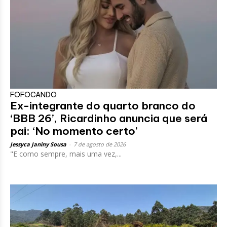
FOFOCANDO
Ex-integrante do quarto branco do
‘BBB 26’, Ricardinho anuncia que será
pai: ‘No momento certo’
Jessyca Janiny Sousa
-
7 de agosto de 2026
"E como sempre, mais uma vez,...