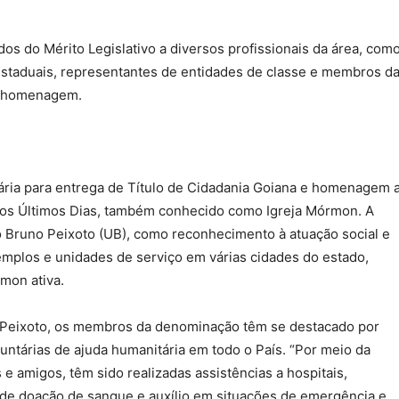
os do Mérito Legislativo a diversos profissionais da área, com
 estaduais, representantes de entidades de classe e membros d
da homenagem.
nária para entrega de Título de Cidadania Goiana e homenagem 
dos Últimos Dias, também conhecido como Igreja Mórmon. A
do Bruno Peixoto (UB), como reconhecimento à atuação social e
templos e unidades de serviço em várias cidades do estado,
mon ativa.
 Peixoto, os membros da denominação têm se destacado por
untárias de ajuda humanitária em todo o País. “Por meio da
 e amigos, têm sido realizadas assistências a hospitais,
 de doação de sangue e auxílio em situações de emergência e