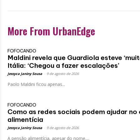
More From UrbanEdge
FOFOCANDO
Maldini revela que Guardiola esteve ‘muit
Itália: ‘Chegou a fazer escalações’
Jessyca Janiny Sousa
-
9 de agosto de 2026
Paolo Maldini ficou apenas...
FOFOCANDO
Como as redes sociais podem ajudar no 
alimentícia
Jessyca Janiny Sousa
-
9 de agosto de 2026
A pensão alimentícia, apesar do nome,...