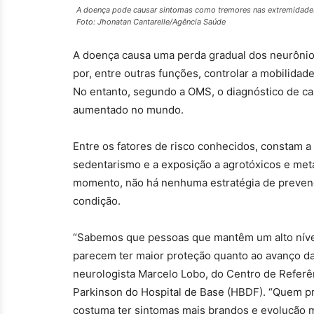
A doença pode causar sintomas como tremores nas extremidades 
Foto: Jhonatan Cantarelle/Agência Saúde
A doença causa uma perda gradual dos neurôni
por, entre outras funções, controlar a mobilidad
No entanto, segundo a OMS, o diagnóstico de ca
aumentado no mundo.
Entre os fatores de risco conhecidos, constam a
sedentarismo e a exposição a agrotóxicos e met
momento, não há nenhuma estratégia de prevençã
condição.
“Sabemos que pessoas que mantêm um alto nível 
parecem ter maior proteção quanto ao avanço da
neurologista Marcelo Lobo, do Centro de Refer
Parkinson do Hospital de Base (HBDF). “Quem pr
costuma ter sintomas mais brandos e evolução ma