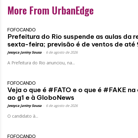
More From UrbanEdge
FOFOCANDO
Prefeitura do Rio suspende as aulas da r
sexta-feira; previsão é de ventos de até
Jessyca Janiny Sousa
-
6 de agosto de 2026
A Prefeitura do Rio anunciou, na...
FOFOCANDO
Veja o que é #FATO e o que é #FAKE na
ao g1 e à GloboNews
Jessyca Janiny Sousa
-
6 de agosto de 2026
O candidato à...
FOFOCANDO