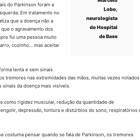
Marcelo
nais do Parkinson foram a
Lobo,
squerda. Em tratamento no
neurologista
atiza que a doença não a
do Hospital
a que o agravamento dos
de Base
mpre fui uma pessoa muito
varro, cozinho… mas aceitar
orma lenta e sem sinais
os tremores nas extremidades das mãos, muitas vezes notados
 sinais da doença mais visíveis.
s como rigidez muscular, redução da quantidade de
engolir, depressão, tontura e distúrbios do sono, respiratórios 
 se costuma pensar quando se fala de Parkinson, os tremores