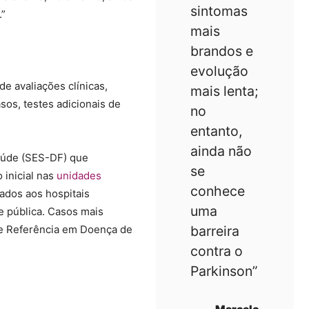
sintomas
.”
mais
brandos e
evolução
de avaliações clínicas,
mais lenta;
sos, testes adicionais de
no
entanto,
ainda não
Saúde (SES-DF) que
se
 inicial nas
unidades
conhece
dos aos hospitais
uma
e pública. Casos mais
e Referência em Doença de
barreira
contra o
Parkinson”