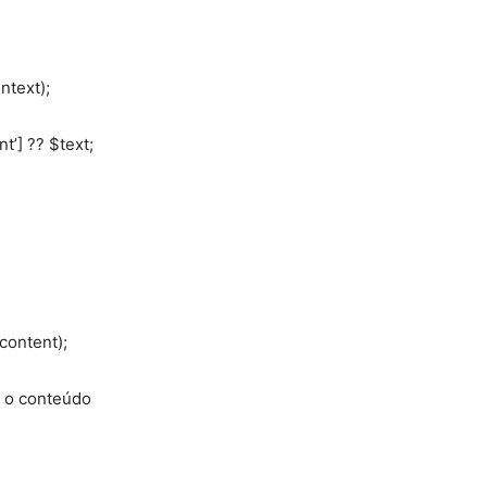
ntext);
t’] ?? $text;
content);
r o conteúdo