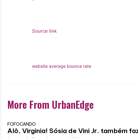
Source link
website average bounce rate
More From UrbanEdge
FOFOCANDO
Alô, Virginia! Sósia de Vini Jr. também f