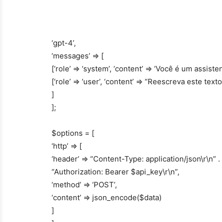
‘gpt-4’,
‘messages’ => [
[‘role’ => ‘system’, ‘content’ => ‘Você é um assist
[‘role’ => ‘user’, ‘content’ => “Reescreva este tex
]
];
$options = [
‘http’ => [
‘header’ => “Content-Type: application/json\r\n” .
“Authorization: Bearer $api_key\r\n”,
‘method’ => ‘POST’,
‘content’ => json_encode($data)
]