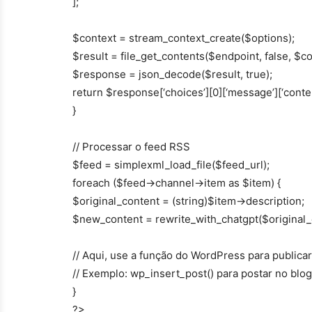
];
$context = stream_context_create($options);
$result = file_get_contents($endpoint, false, $co
$response = json_decode($result, true);
return $response[‘choices’][0][‘message’][‘conten
}
// Processar o feed RSS
$feed = simplexml_load_file($feed_url);
foreach ($feed->channel->item as $item) {
$original_content = (string)$item->description;
$new_content = rewrite_with_chatgpt($original_
// Aqui, use a função do WordPress para publica
// Exemplo: wp_insert_post() para postar no blog
}
?>