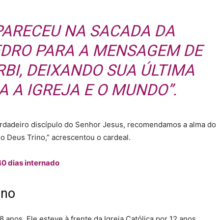
APARECEU NA SACADA DA
EDRO PARA A
MENSAGEM DE
BI,
DEIXANDO SUA ÚLTIMA
 A IGREJA E O MUNDO”.
rdadeiro discípulo do Senhor Jesus, recomendamos a alma do
do Deus Trino,” acrescentou o cardeal.
40 dias internado
ano
anos. Ele esteve à frente da Igreja Católica por 12 anos.