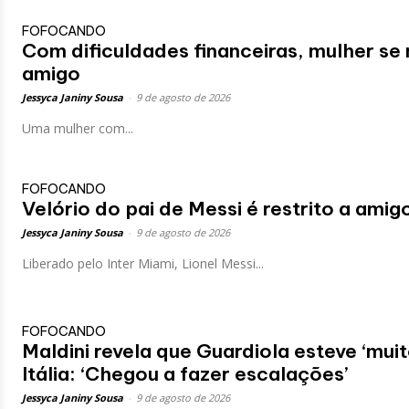
FOFOCANDO
Com dificuldades financeiras, mulher se
amigo
Jessyca Janiny Sousa
-
9 de agosto de 2026
Uma mulher com...
FOFOCANDO
Velório do pai de Messi é restrito a amig
Jessyca Janiny Sousa
-
9 de agosto de 2026
Liberado pelo Inter Miami, Lionel Messi...
FOFOCANDO
Maldini revela que Guardiola esteve ‘muit
Itália: ‘Chegou a fazer escalações’
Jessyca Janiny Sousa
-
9 de agosto de 2026