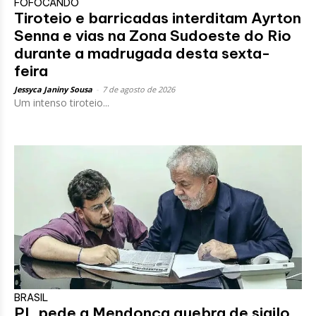
FOFOCANDO
Tiroteio e barricadas interditam Ayrton
Senna e vias na Zona Sudoeste do Rio
durante a madrugada desta sexta-
feira
Jessyca Janiny Sousa
-
7 de agosto de 2026
Um intenso tiroteio...
BRASIL
PL pede a Mendonça quebra de sigilo