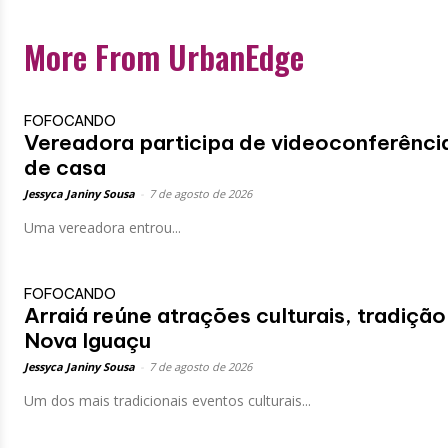
More From UrbanEdge
FOFOCANDO
Vereadora participa de videoconferênci
de casa
Jessyca Janiny Sousa
-
7 de agosto de 2026
Uma vereadora entrou...
FOFOCANDO
Arraiá reúne atrações culturais, tradição
Nova Iguaçu
Jessyca Janiny Sousa
-
7 de agosto de 2026
Um dos mais tradicionais eventos culturais...