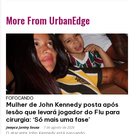
More From UrbanEdge
FOFOCANDO
Mulher de John Kennedy posta após
lesão que levará jogador do Flu para
cirurgia: ‘Só mais uma fase’
Jessyca Janiny Sousa
-
7 de agosto de 2026
O atacante John Kennedy está passando...