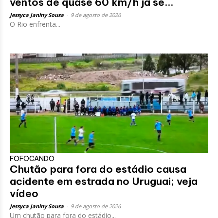
ventos de quase 60 km/h já se...
Jessyca Janiny Sousa
-
9 de agosto de 2026
O Rio enfrenta...
FOFOCANDO
Chutão para fora do estádio causa
acidente em estrada no Uruguai; veja
vídeo
Jessyca Janiny Sousa
-
9 de agosto de 2026
Um chutão para fora do estádio...