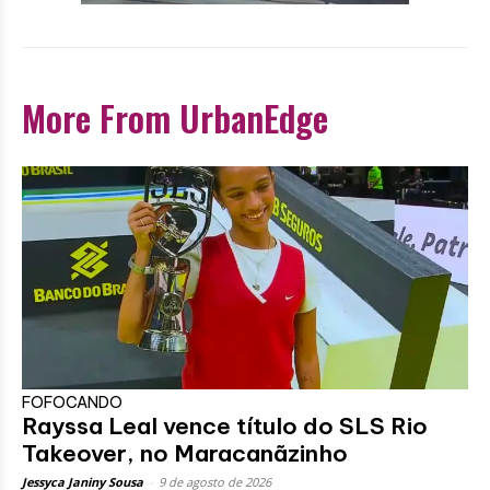
More From UrbanEdge
FOFOCANDO
Rayssa Leal vence título do SLS Rio
Takeover, no Maracanãzinho
Jessyca Janiny Sousa
-
9 de agosto de 2026